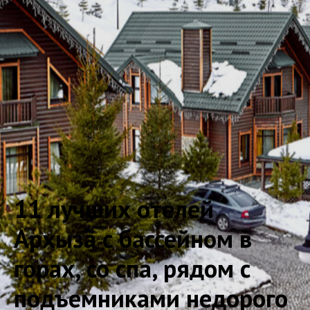
11 лучших отелей
Архыза с бассейном в
горах, со спа, рядом с
подъемниками недорого