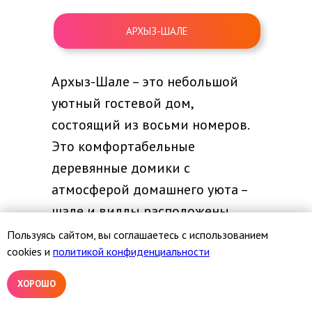
АРХЫЗ-ШАЛЕ
Архыз-Шале – это небольшой
уютный гостевой дом,
состоящий из восьми номеров.
Это комфортабельные
деревянные домики с
атмосферой домашнего уюта –
шале и виллы расположены
между соснами.
Пользуясь сайтом, вы соглашаетесь с использованием
cookies и
политикой конфиденциальности
Экологический апарт-отель находится в
лесах Архыза, имеет удобный доступ к
ХОРОШО
любой туристической инфраструктуре. К